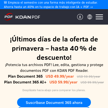
🎒 Empieza el semestre con una forma más inteligente de estudiar. 
Ahorra hasta un 40% en tu espacio de trabajo con IA + PDF →
¡Últimos días de la oferta de
primavera – hasta 40 % de
descuento!
¡Potencia tus archivos PDF! Lee, edita, gestiona y protege
documentos PDF con KDAN PDF Reader.
Plan Document 365
USD 49.99/year
USD 59.99/year
Plan Document 365 AI+
USD 59.99/year
USD 99.99/year
Desplázate hacia abajo para comparar los planes.
Suscríbase Document 365 ahora