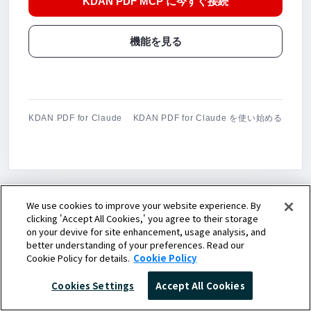
KDAN PDF MCP に今すぐ接続
機能を見る
KDAN PDF for Claude
KDAN PDF for Claude を使い始める
We use cookies to improve your website experience. By
clicking 'Accept All Cookies,' you agree to their storage
on your devive for site enhancement, usage analysis, and
better understanding of your preferences. Read our
Cookie Policy for details.
Cookie Policy
お問い合わせ
Cookies Settings
Accept All Cookies
新着情報をフォローしてください。新製品情報とお得なキャンペ