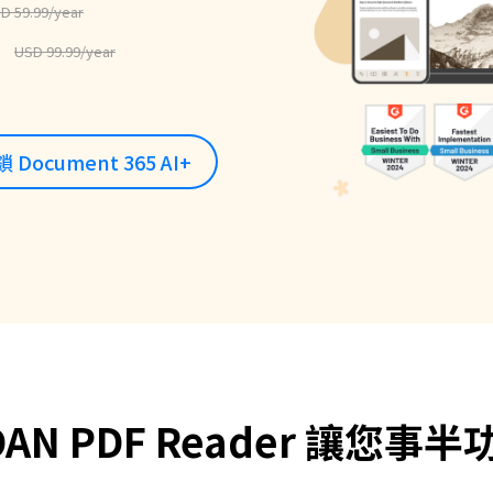
D 59.99/year
USD 99.99/year
 Document 365 AI+
DAN PDF Reader 讓您事半