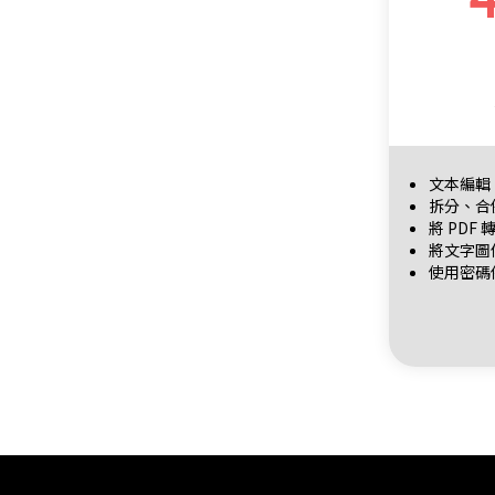
文本編輯
拆分、合
將 PDF 轉
將文字圖
使用密碼