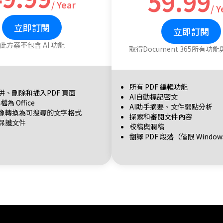
59.99
/ Year
/ Y
立即訂閱
立即訂閱
此方案不包含 AI 功能
取得Document 365所有功能
所有 PDF 編輯功能
併、刪除和插入PDF 頁面
AI自動標記密文
檔為 Office
AI助手摘要、文件弱點分析
像轉換為可搜尋的文字格式
探索和審閱文件內容
保護文件
校稿與潤稿
翻譯 PDF 段落（僅限 Windo