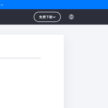
 →
免費下載