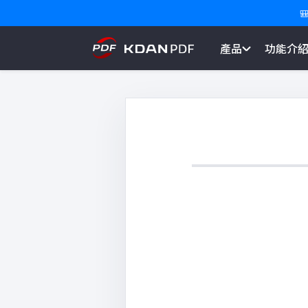

產品
功能介