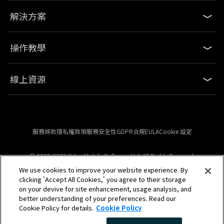
解決方案
操作教學
線上資源
服務條款
隱私權政策
服務安全性
GDPR合規
EULA
Cookie 設定
© 2009-2026 Kdan Mobile Software Ltd. All Rights Reserved.
We use cookies to improve your website experience. By
clicking 'Accept All Cookies,' you agree to their storage
Powered by KDAN
on your devive for site enhancement, usage analysis, and
better understanding of your preferences. Read our
Cookie Policy for details.
Cookie Policy