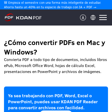
🎒 Empieza el semestre con una forma más inteligente de estudiar. 
Ahorra hasta un 40% en tu espacio de trabajo con IA + PDF →
¿Cómo convertir PDFs en Mac y
Windows?
Convierta PDF a todo tipo de documentos, incluidos libros
ePub, Microsoft Office Word, hojas de cálculo Excel,
presentaciones en PowerPoint y archivos de imágenes.
Ya sea trabajando con PDF, Word, Excel o
PowerPoint, puedes usar KDAN PDF Reader
para convertir archivos con facilidad.