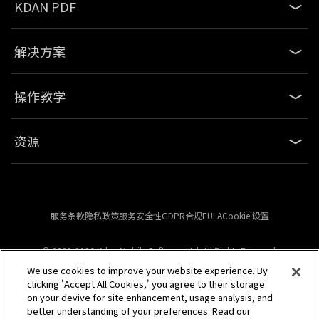
KDAN PDF
解决方案
操作教学
资源
服务条款
隐私政策
服务安全性
GDPR合规
EULA
Cookie 设置
© 2009-2026 Kdan Mobile Software Ltd. All Rights Reserved.
We use cookies to improve your website experience. By
clicking 'Accept All Cookies,' you agree to their storage
Powered by KDAN
on your devive for site enhancement, usage analysis, and
better understanding of your preferences. Read our