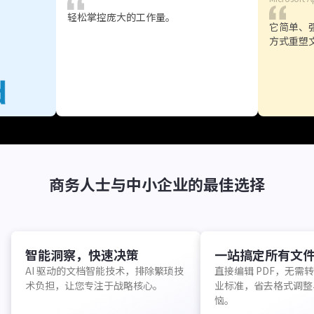
轻松掌控庞大的工作量。
它简单、
方式重塑
商务人士与中小企业的最佳选择
智能洞察，快速决策
一站搞定所有文
AI 驱动的文档智能技术，排除繁琐技
直接编辑 PDF，无需
术负担，让您专注于战略核心。
业标准，省去格式调整
恼。