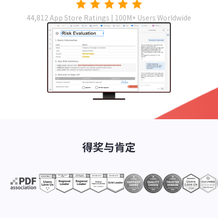
44,812 App Store Ratings | 100M+ Users Worldwide
得奖与肯定