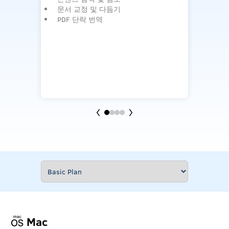
문서 교정 및 다듬기
가
PDF 단락 번역
우
일
수
설
다
m
Mac