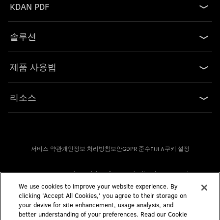
KDAN PDF
솔루션
제품 사용법
리소스
서비스 약관
개인정보 처리방침
보안
GDPR 준수
쿠키 설정
EULA
© 2009-2026 Kdan Mobile Software Ltd. All Rights Reserved.
We use cookies to improve your website experience. By
clicking 'Accept All Cookies,' you agree to their storage on
Powered by KDAN
your devive for site enhancement, usage analysis, and
better understanding of your preferences. Read our Cookie