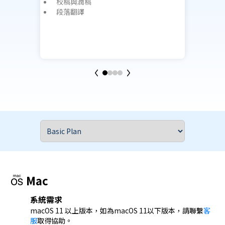
校稿與潤稿
優
段落翻譯
在
與
安
m
Mac
系統需求
macOS 11 以上版本，如為macOS 11以下版本，請聯繫
客
服
取得協助。