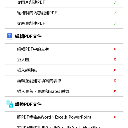
從圖片創建PDF
✓
從複製的內容創建PDF
✓
從網頁創建PDF
✓
編輯PDF文件
編輯PDF中的文字
✗
插入圖片
✗
插入超連結
✗
編輯並創建可填寫的表單
✗
插入頁首、頁尾和Bates 編號
✗
轉換PDF文件
將PDF轉檔為Word、Excel和PowerPoint
✗
將PDF轉檔為JPG、PNG、JPEG、TIFF、GIF、