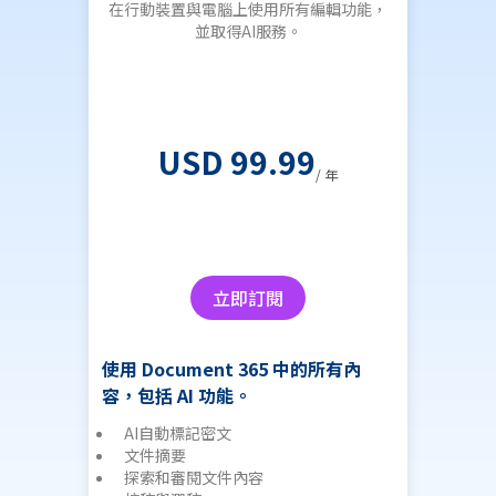
KD
在行動裝置與電腦上使用所有編輯功能，
永久使
並取得AI服務。
USD 99.99
/ 年
點擊下
立即訂閱
使用 Document 365 中的所有內
此為
容，包括 AI 功能。
組數
AI自動標記密文
永
文件摘要
可
探索和審閱文件內容
可