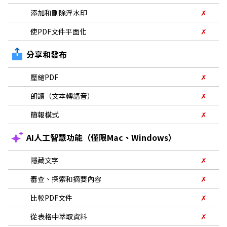
添加和刪除浮水印
✗
使PDF文件平面化
✗
分享和發布
壓縮PDF
✗
朗讀（文本轉語音）
✗
簡報模式
✗
AI人工智慧功能（僅限Mac、Windows）
隱藏文字
✗
審查、探索和摘要內容
✗
比較PDF文件
✗
從表格中萃取資料
✗