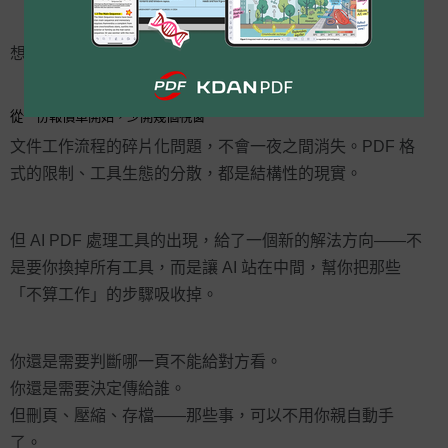
想直接試試看？
現在就將 KDAN PDF 加入 Claude→
從一份報價單開始，少開幾個視窗
文件工作流程的碎片化問題，不會一夜之間消失。PDF 格
式的限制、工具生態的分散，都是結構性的現實。
但 AI PDF 處理工具的出現，給了一個新的解法方向——不
是要你換掉所有工具，而是讓 AI 站在中間，幫你把那些
「不算工作」的步驟吸收掉。
你還是需要判斷哪一頁不能給對方看。
你還是需要決定傳給誰。
但刪頁、壓縮、存檔——那些事，可以不用你親自動手
了。