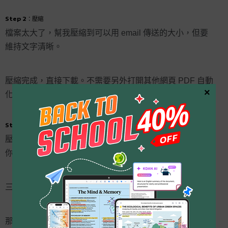
Step 2：壓縮
檔案太大了，幫我壓縮到可以用 email 傳送的大小，但要
維持文字清晰。
壓縮完成，直接下載。不需要另外打開其他網頁 PDF 自動
×
化工具，不需要再等一次上傳進度條。
Step 3：下載，照你原本的方式傳出去
壓縮後的 PDF 下載到本機，接著用 email、LINE、或任何
你習慣的方式傳給對方。
三個步驟、一個介面、一段對話。
那些工具切換和等待的時間，消失了。