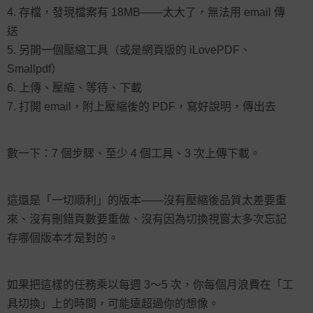
存檔，發現檔案有 18MB——太大了，無法用 email 傳
送
另開一個壓縮工具（或是網頁版的 iLovePDF、
Smallpdf）
上傳、壓縮、等待、下載
打開 email，附上壓縮後的 PDF，寫好說明，傳出去
數一下：7 個步驟、至少 4 個工具、3 次上傳下載。
這還是「一切順利」的版本——沒有壓縮後品質太差要重
來、沒有刪錯頁數要重做、沒有因為切換視窗太多次忘記
存哪個版本才是對的。
如果把這樣的任務乘以每週 3～5 次，你每個月浪費在「工
具切換」上的時間，可能遠超過你的想像。