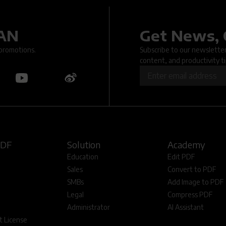
DAN
Get News, 
.. An issue occurred when submitting the form. Please try again la
 promotions.
Subscribe to our newsletter 
content, and productivity ti
OK
PDF
Solution
Academy
Education
Edit PDF
Sales
Convert to PDF
SMBs
Add Image to PDF
Legal
Compress PDF
Administrator
AI Assistant
 License