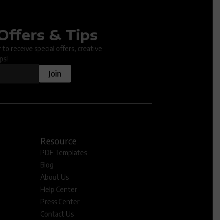
Offers & Tips
ter.
to receive special offers, creative
ps!
Join
Resource
PDF Templates
Blog
About Us
Help Center
Press Center
Contact Us