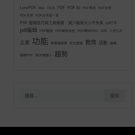
LynxPDF
PDF
PDF AI
Mac
OCR
PDF修改
PDF加密
PDF合併
PDF合併成一頁
PDF 壓縮技巧與工具推薦｜減少檔案大小不失真
pdf打字
pdf編輯
PDF翻譯
PDF解除加密
PDF轉WORD
SDK
人性化AI
功能
教育
企業
活動
勞務報酬單
密文遮蔽
編輯
趨勢
編輯PDF
聊天機器人
搜
尋
關
鍵
字: