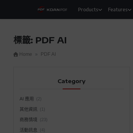
Skip
Products
Features
to
content
標籤:
PDF AI
Home
»
PDF AI
Category
AI 應用
(2)
其他資訊
(1)
商務情境
(23)
活動訊息
(4)