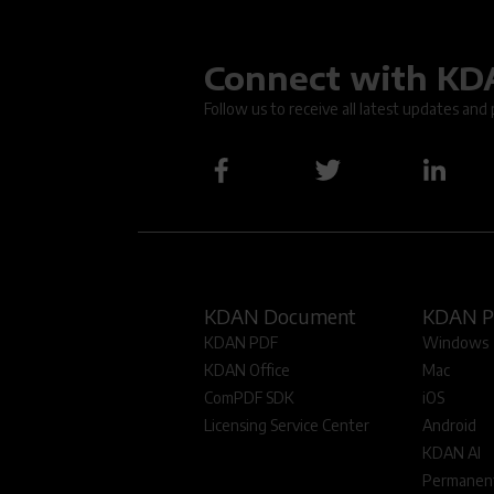
Connect with K
Oops.
Follow us to receive all latest updates and
KDAN Document
KDAN 
KDAN PDF
Windows
KDAN Office
Mac
ComPDF SDK
iOS
Licensing Service Center
Android
KDAN AI
Permanent