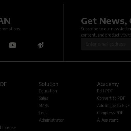
DAN
Get News, 
.. An issue occurred when submitting the form. Please try again la
 promotions.
Subscribe to our newsletter 
content, and productivity ti
OK
PDF
Solution
Academy
Education
Edit PDF
Sales
Convert to PDF
SMBs
Add Image to PDF
Legal
Compress PDF
Administrator
AI Assistant
 License