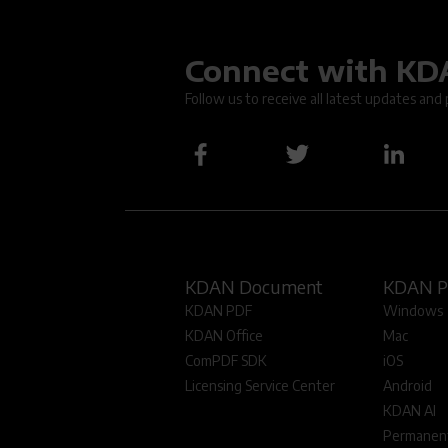
Connect with K
Oops.
Follow us to receive all latest updates and
KDAN Document
KDAN 
KDAN PDF
Windows
KDAN Office
Mac
ComPDF SDK
iOS
Licensing Service Center
Android
KDAN AI
Permanent