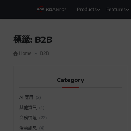
Skip
Products
Features
to
content
標籤:
B2B
Home
»
B2B
Category
AI 應用
(2)
其他資訊
(1)
商務情境
(23)
活動訊息
(4)