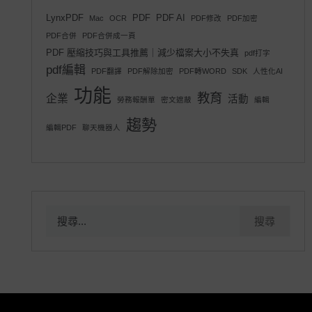
LynxPDF
PDF
PDF AI
Mac
OCR
PDF修改
PDF加密
PDF合併
PDF合併成一頁
PDF 壓縮技巧與工具推薦｜減少檔案大小不失真
pdf打字
pdf編輯
PDF翻譯
PDF解除加密
PDF轉WORD
SDK
人性化AI
功能
教育
企業
活動
勞務報酬單
密文遮蔽
編輯
趨勢
編輯PDF
聊天機器人
搜
尋
關
鍵
字: