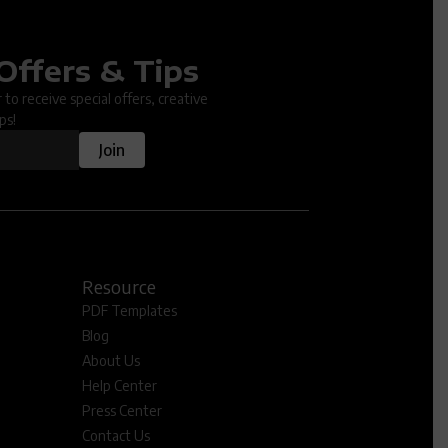
Offers & Tips
ter.
to receive special offers, creative
ps!
Join
Resource
PDF Templates
Blog
About Us
Help Center
Press Center
Contact Us