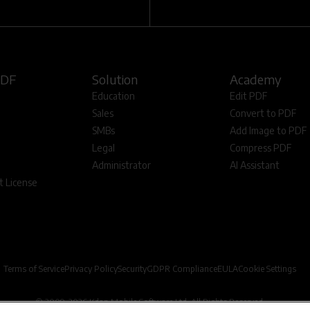
PDF
Solution
Academy
Education
Edit PDF
Sales
Convert to PDF
SMBs
Add Image to PDF
Legal
Compress PDF
Administrator
AI Assistant
 License
Terms of Service
Privacy Policy
Security
GDPR Compliance
EULA
Cookie Settings
© 2009-2026 Kdan Mobile Software Ltd. All Rights Reserved.