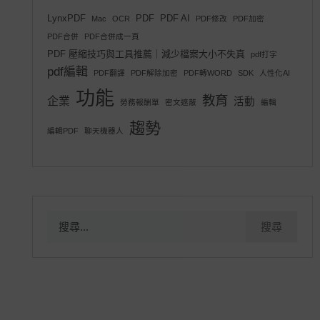
LynxPDF
PDF
PDF AI
Mac
OCR
PDF修改
PDF加密
PDF合併
PDF合併成一頁
PDF 壓縮技巧與工具推薦｜減少檔案大小不失真
pdf打字
pdf編輯
PDF翻譯
PDF解除加密
PDF轉WORD
SDK
人性化AI
功能
教育
企業
活動
勞務報酬單
密文遮蔽
編輯
趨勢
編輯PDF
聊天機器人
搜
尋
關
鍵
字: