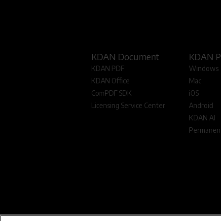
KDAN Document
KDAN 
KDAN PDF
Windows
KDAN Office
Mac
ComPDF SDK
iOS
Licensing Service Center
Android
KDAN AI
Permanent