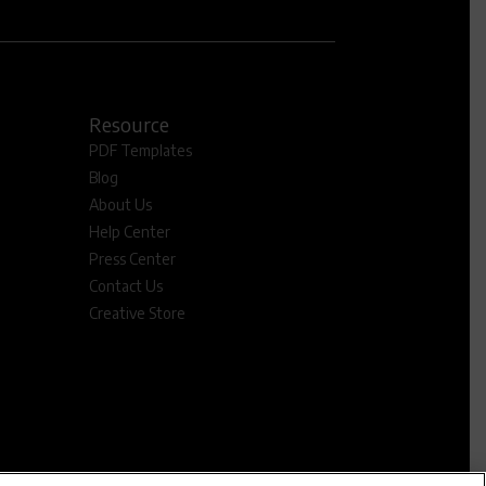
Resource
PDF Templates
Blog
About Us
Help Center
Press Center
Contact Us
Creative Store