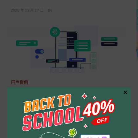
2025 年 11 月 17 日
By
用戶實例
×
【成功案例】ComPDFKit 的強
大技術幫助 Cube Apps，推動
無紙化辦公服務
Cube Apps Limited 與 ComPDFKit 合作，導入功能