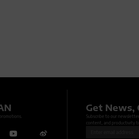
DAN
Get News, 
.. An issue occurred when submitting the form. Please try again la
 promotions.
Subscribe to our newsletter 
content, and productivity ti
OK