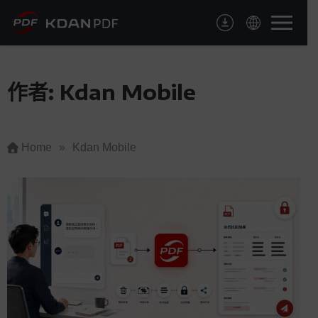
Skip
to
content
作者:
Kdan Mobile
Home
»
Kdan Mobile