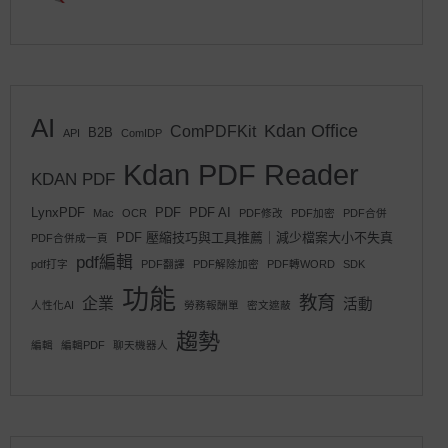
AI
Kdan Office
ComPDFKit
B2B
API
ComIDP
Kdan PDF Reader
KDAN PDF
LynxPDF
PDF
PDF AI
Mac
OCR
PDF修改
PDF加密
PDF合併
PDF 壓縮技巧與工具推薦｜減少檔案大小不失真
PDF合併成一頁
pdf編輯
pdf打字
PDF翻譯
PDF解除加密
PDF轉WORD
SDK
功能
教育
企業
活動
人性化AI
勞務報酬單
密文遮蔽
趨勢
編輯
編輯PDF
聊天機器人