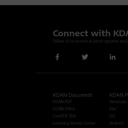
字:
Connect with K
Oops.
Follow us to receive all latest updates and
KDAN Document
KDAN 
KDAN PDF
Windows
KDAN Office
Mac
ComPDF SDK
iOS
Licensing Service Center
Android