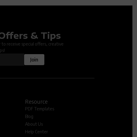
Offers & Tips
ter.
to receive special offers, creative
ps!
Join
Resource
PDF Templates
Blog
About Us
Help Center