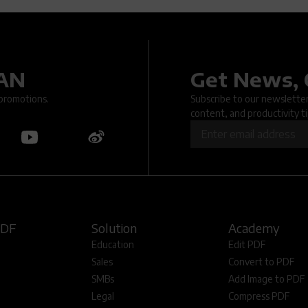
DAN
Get News, 
.. An issue occurred when submitting the form. Please try again la
 promotions.
Subscribe to our newsletter 
content, and productivity ti
OK
PDF
Solution
Academy
Education
Edit PDF
Sales
Convert to PDF
SMBs
Add Image to PDF
Legal
Compress PDF