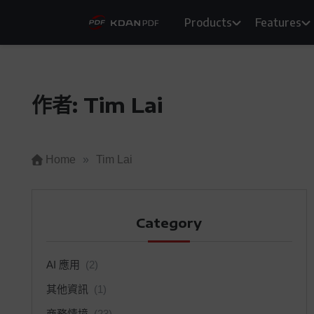
Skip
Products
Features
to
content
作者:
Tim Lai
Home
»
Tim Lai
Category
AI 應用
(2)
其他資訊
(1)
商務情境
(23)