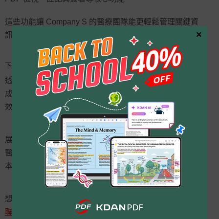
這些功能讓 Company S 的醫療團隊能更輕鬆管理關鍵資
×
訊，也讓系統具有更優秀的可維護性與彈性。
下一步：持續優化醫療文件生態
透過 ComPDFKit 的先進 PDF SDK，Company S 成功完
成醫療文件數位化與流程優化，讓臨床與行政作業更高
效、安全、符合法規。
展望未來，ComPDFKit 將持續深化 PDF 技術，協助更多
醫療與健康產業夥伴加速數位轉型，實現「讓技術以人為
本」的願景。
想打造一個安全、穩定又高效的醫療文件解決方案？
立即
聯繫 ComPDFKit
，體驗專為醫療產業設計的企業級 PDF