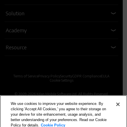
Solution
Academy
Resource
Terms of Service
Privacy Policy
Security
GDPR Compliance
EULA
Cookie Settings
© 2009-2026 Kdan Mobile Software Ltd. All Rights Reserved.
We use cookies to improve your website experience. By
clicking 'Accept All Cookies,' you agree to their storage on
Powered by KDAN
your devive for site enhancement, usage analysis, and
better understanding of your preferences. Read our Cookie
Policy for details.
Cookie Policy