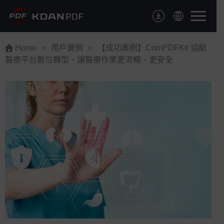
Skip
to
content
Home
»
用戶實例
»
【成功案例】ComPDFKit 協助
醫療平台數位轉型，讓醫療作業更流暢、更安全