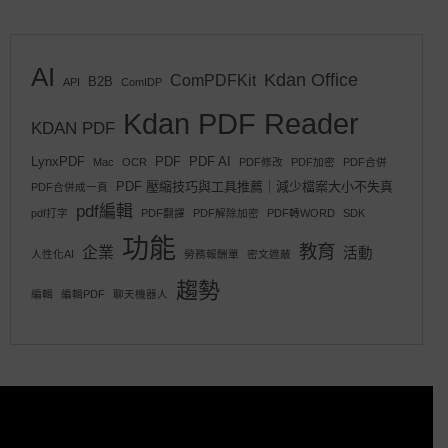
AI
Kdan Office
ComPDFKit
B2B
API
ComIDP
Kdan PDF Reader
KDAN PDF
LynxPDF
PDF
PDF AI
Mac
OCR
PDF修改
PDF加密
PDF合併
PDF 壓縮技巧與工具推薦｜減少檔案大小不失真
PDF合併成一頁
pdf編輯
pdf打字
PDF翻譯
PDF解除加密
PDF轉WORD
SDK
功能
教育
企業
活動
人性化AI
勞務報酬單
密文遮蔽
趨勢
編輯
編輯PDF
聊天機器人